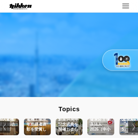
Topics
EMA電機
電機工業永
創業94周年
健康経営優
JEMA主
業技術功
年功績者表
記念式典を
良法人
「IIFES2
者表彰
彰を受賞し
開催しまし
2026（中小
5」（東
奨励賞」
ました。
た
規模法人部
ビッグサ