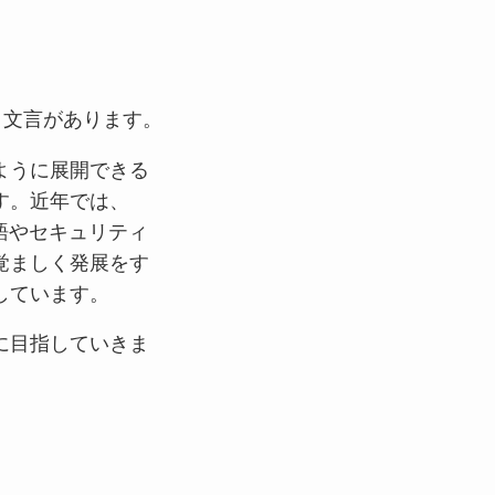
う文言があります。
ように展開できる
す。近年では、
用語やセキュリティ
覚ましく発展をす
しています。
に目指していきま