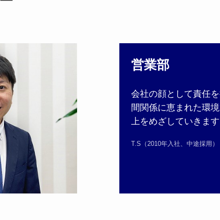
ー
営業部
会社の顔として責任を
間関係に恵まれた環境
上をめざしていきます
T.S（2010年入社、中途採用）