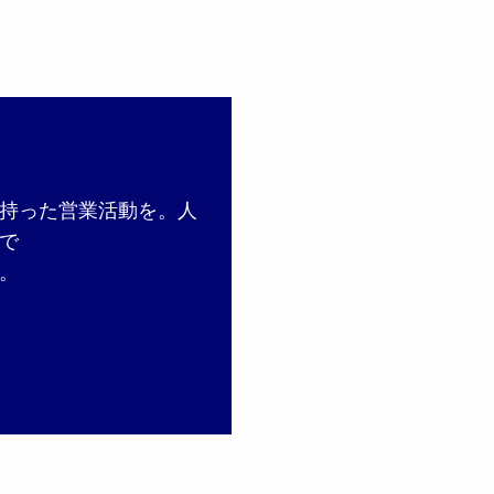
持った営業活動を。人
で
。