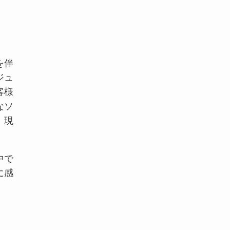
を伴
ジュ
客様
なソ
、現
中で
に感